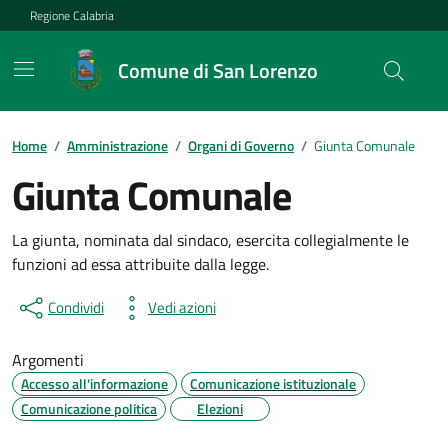
Vai ai contenuti
Vai al footer
Regione Calabria
Comune di San Lorenzo
Home
/
Amministrazione
/
Organi di Governo
/
Giunta Comunale
Giunta Comunale
La giunta, nominata dal sindaco, esercita collegialmente le
funzioni ad essa attribuite dalla legge.
Condividi
Vedi azioni
Argomenti
Accesso all'informazione
Comunicazione istituzionale
Comunicazione politica
Elezioni