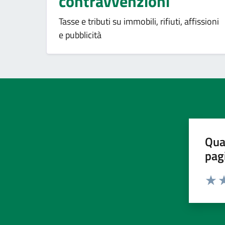
contravvenzioni
Tasse e tributi su immobili, rifiuti, affissioni
e pubblicità
Qua
pag
Valut
Va