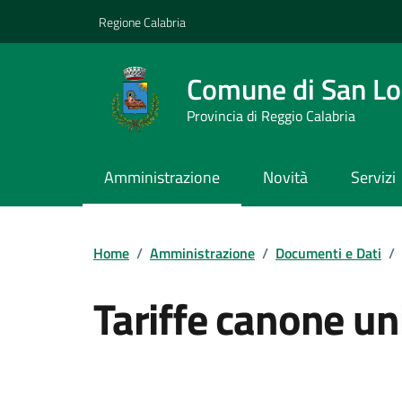
Vai ai contenuti
Vai al footer
Regione Calabria
Comune di San L
Provincia di Reggio Calabria
Amministrazione
Novità
Servizi
Home
/
Amministrazione
/
Documenti e Dati
/
Tariffe canone un
Dettagli del documento