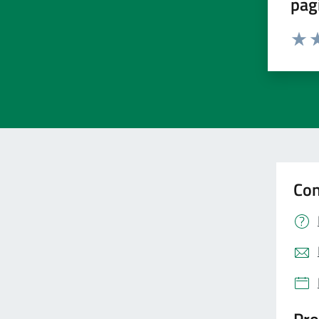
pag
Valut
Va
Con