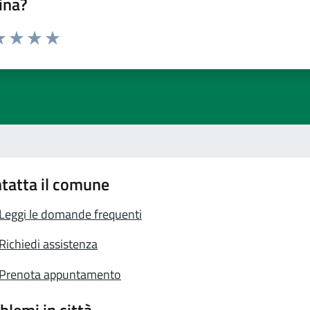
ina?
a 1 stelle su 5
luta 2 stelle su 5
Valuta 3 stelle su 5
Valuta 4 stelle su 5
Valuta 5 stelle su 5
tatta il comune
Leggi le domande frequenti
Richiedi assistenza
Prenota appuntamento