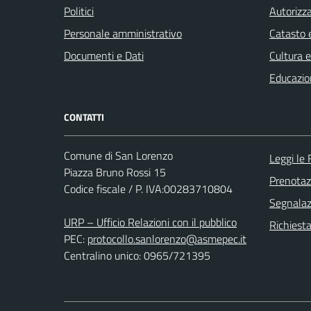
Politici
Autorizza
Personale amministrativo
Catasto e
Documenti e Dati
Cultura 
Educazio
CONTATTI
Comune di San Lorenzo
Leggi le
Piazza Bruno Rossi 15
Prenota
Codice fiscale / P. IVA:00283710804
Segnalazi
URP – Ufficio Relazioni con il pubblico
Richiest
PEC:
protocollo.sanlorenzo@asmepec.it
Centralino unico: 0965/721395