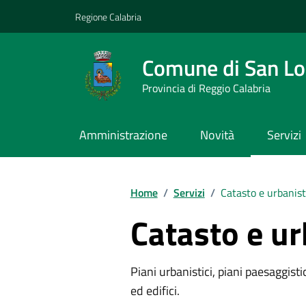
Vai ai contenuti
Vai al footer
Regione Calabria
Comune di San L
Provincia di Reggio Calabria
Amministrazione
Novità
Servizi
Home
/
Servizi
/
Catasto e urbanist
Catasto e ur
Piani urbanistici, piani paesaggistici
ed edifici.