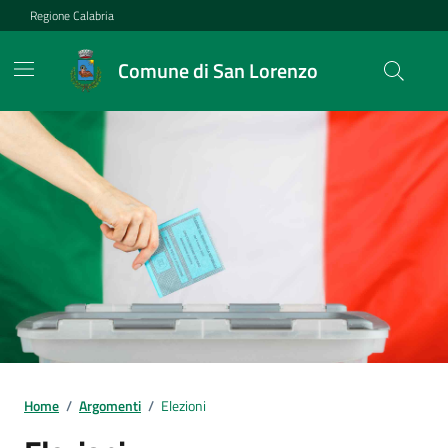
Vai ai contenuti
Vai al footer
Regione Calabria
Comune di San Lorenzo
Home
/
Argomenti
/
Elezioni