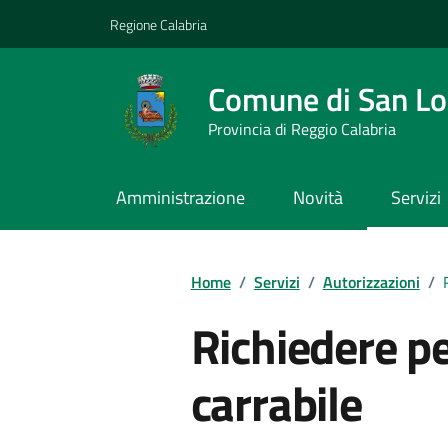
Vai ai contenuti
Vai al footer
Regione Calabria
Comune di San L
Provincia di Reggio Calabria
Amministrazione
Novità
Servizi
Home
/
Servizi
/
Autorizzazioni
/
Richiedere p
carrabile