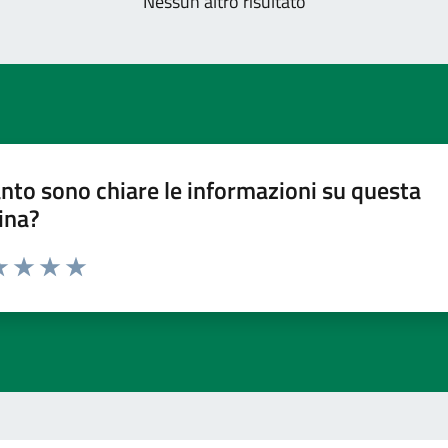
Nessun altro risultato
nto sono chiare le informazioni su questa
ina?
a 1 stelle su 5
luta 2 stelle su 5
Valuta 3 stelle su 5
Valuta 4 stelle su 5
Valuta 5 stelle su 5