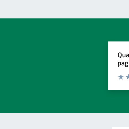
Qua
pag
Valut
Va