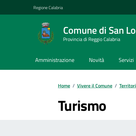
Vai ai contenuti
Vai al footer
Regione Calabria
Comune di San L
Provincia di Reggio Calabria
Amministrazione
Novità
Servizi
Home
/
Vivere il Comune
/
Territor
Turismo