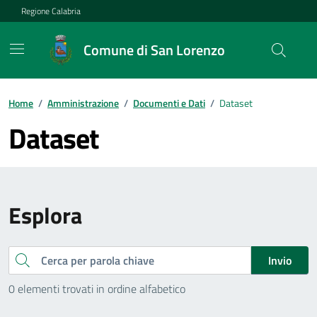
Vai ai contenuti
Vai al footer
Regione Calabria
Comune di San Lorenzo
Home
/
Amministrazione
/
Documenti e Dati
/
Dataset
Dataset
Esplora
Cerca
Invio
0 elementi trovati in ordine alfabetico