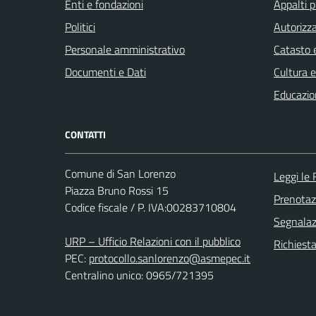
Enti e fondazioni
Appalti p
Politici
Autorizza
Personale amministrativo
Catasto e
Documenti e Dati
Cultura 
Educazio
CONTATTI
Comune di San Lorenzo
Leggi le
Piazza Bruno Rossi 15
Prenota
Codice fiscale / P. IVA:00283710804
Segnalazi
URP – Ufficio Relazioni con il pubblico
Richiest
PEC:
protocollo.sanlorenzo@asmepec.it
Centralino unico: 0965/721395