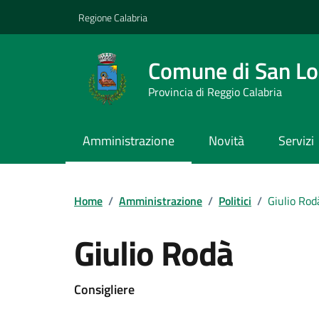
Vai ai contenuti
Vai al footer
Regione Calabria
Comune di San L
Provincia di Reggio Calabria
Amministrazione
Novità
Servizi
Home
/
Amministrazione
/
Politici
/
Giulio Rod
Giulio Rodà
Consigliere