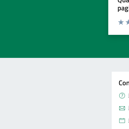
pag
Valut
Va
Con