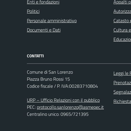
Enti e fondazioni
Appalti p
Politici
Autorizza
Personale amministrativo
Catasto e
Documenti e Dati
Cultura 
Educazio
CONTATTI
Comune di San Lorenzo
Leggi le
Piazza Bruno Rossi 15
Prenota
Codice fiscale / P. IVA:00283710804
Segnalazi
URP – Ufficio Relazioni con il pubblico
Richiest
PEC:
protocollo.sanlorenzo@asmepec.it
Centralino unico: 0965/721395