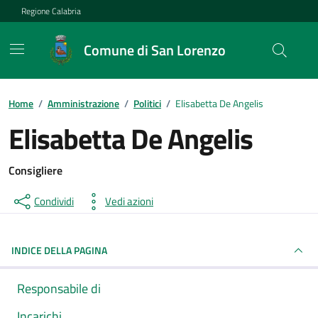
Vai ai contenuti
Vai al footer
Regione Calabria
Comune di San Lorenzo
Home
/
Amministrazione
/
Politici
/
Elisabetta De Angelis
Elisabetta De Angelis
Consigliere
Condividi
Vedi azioni
INDICE DELLA PAGINA
Responsabile di
Incarichi