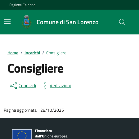
Vai ai contenuti
Vai al footer
Regione Calabria
Comune di San Lorenzo
Home
/
Incarichi
/
Consigliere
Consigliere
Condividi
Vedi azioni
Pagina aggiornata il 28/10/2025