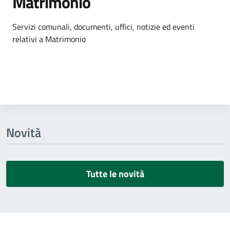
Matrimonio
Dettagli dell'argomento
Servizi comunali, documenti, uffici, notizie ed eventi
relativi a Matrimonio
Novità
Tutte le novità