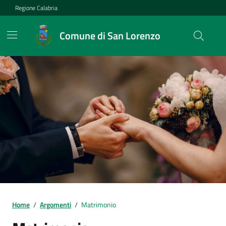
Vai ai contenuti
Vai al footer
Regione Calabria
Comune di San Lorenzo
Home
/
Argomenti
/
Matrimonio