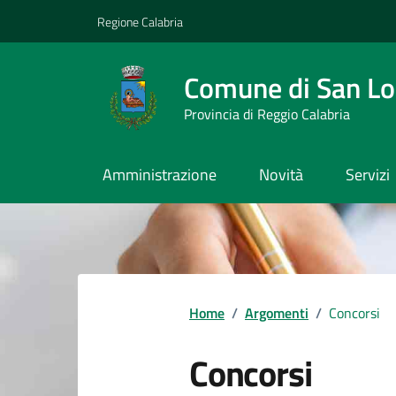
Vai ai contenuti
Vai al footer
Regione Calabria
Comune di San L
Provincia di Reggio Calabria
Amministrazione
Novità
Servizi
Home
/
Argomenti
/
Concorsi
Concorsi