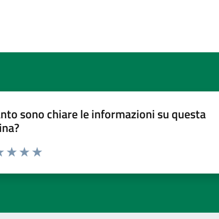
nto sono chiare le informazioni su questa
ina?
a 1 stelle su 5
luta 2 stelle su 5
Valuta 3 stelle su 5
Valuta 4 stelle su 5
Valuta 5 stelle su 5