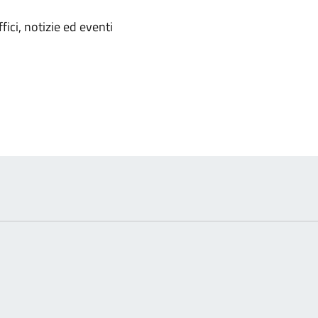
'argomento
ici, notizie ed eventi