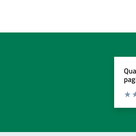
Qua
pag
Valut
Va